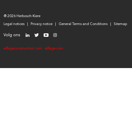
® 2026 Herbosch-Kiere
Legal notices
Privacy notice
General Terms and Conditions
Sitemap
Volg ons
eiffageconstruction.com
eiffage.com