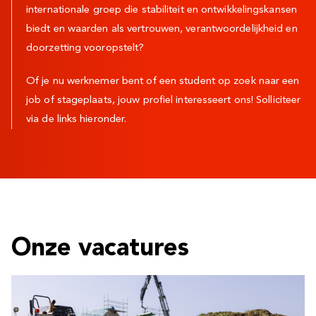
internationale groep die stabiliteit en ontwikkelingskansen
biedt en waarden als vertrouwen, verantwoordelijkheid en
doorzetting vooropstelt?
Of je nu werknemer bent of een student op zoek naar een
job of stageplaats, jouw profiel interesseert ons! Solliciteer
via de links hieronder.
Onze vacatures