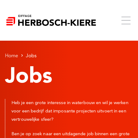
Home
Jobs
Jobs
Heb je een grote interesse in waterbouw en wil je werken
voor een bedrijf dat imposante projecten uitvoert in een
vertrouwelijke sfeer?
Ben je op zoek naar een uitdagende job binnen een grote