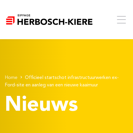
Home
Officieel startschot infrastructuurwerken ex-
Ford-site en aanleg van een nieuwe kaaimuur
Nieuws