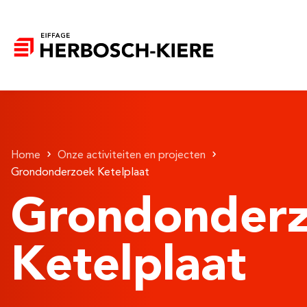
Home
Onze activiteiten en projecten
Grondonderzoek Ketelplaat
Grondonder
Ketelplaat