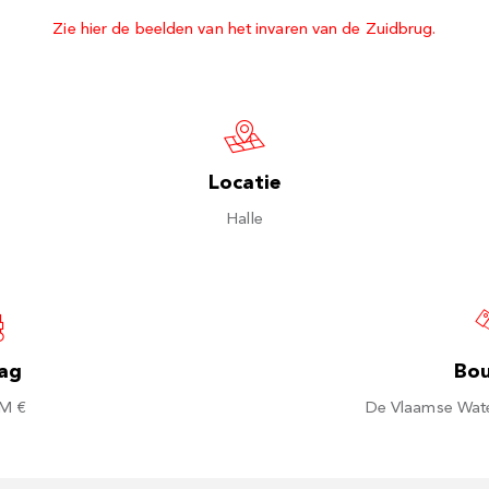
Zie hier de beelden van het invaren van de Zuidbrug.
Locatie
Halle
ag
Bo
 M €
De Vlaamse Wate