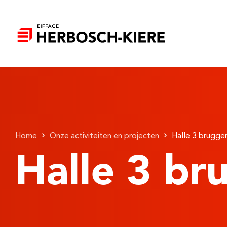
Home
Onze activiteiten en projecten
Halle 3 brugge
Halle 3 br