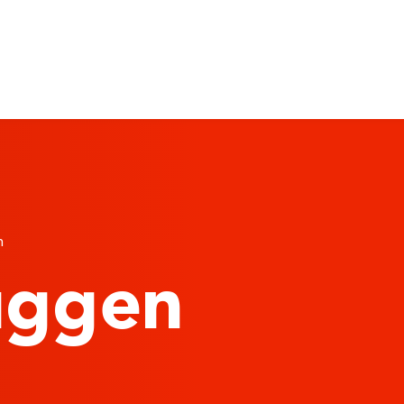
n
uggen