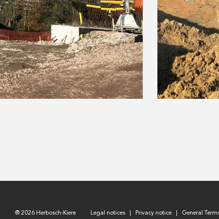
® 2026 Herbosch-Kiere
Legal notices
Privacy notice
General Term