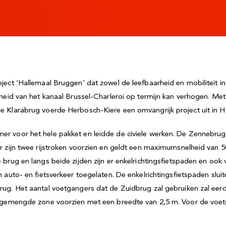
ect ‘Hallemaal Bruggen’ dat zowel de leefbaarheid en mobiliteit in 
heid van het kanaal Brussel-Charleroi op termijn kan verhogen.
Met
 Klarabrug voerde Herbosch-Kiere een omvangrijk project uit in H
 voor het hele pakket en leidde de civiele werken. De Zennebrug 
r zijn twee rijstroken voorzien en geldt een maximumsnelheid van
brug en langs beide zijden zijn er enkelrichtingsfietspaden en oo
 auto- en fietsverkeer toegelaten. De enkelrichtingsfietspaden slu
ug. Het aantal voetgangers dat de Zuidbrug zal gebruiken zal eerd
n gemengde zone voorzien met een breedte van 2,5 m. Voor de voe