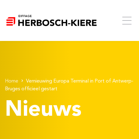
Home
Vernieuwing Europa Terminal in Port of Antwerp-
Bruges officieel gestart
Nieuws